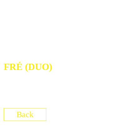
FRÉ (DUO)
28/03/2019
Enschede (NL)
Het Vestzaktheater
Back